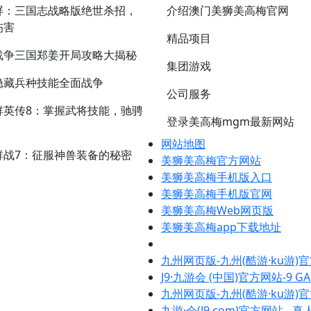
屏：三国志战略版绝世杀招，
介绍澳门美狮美高梅官网
伤害
精品项目
战争三国郑姜开局攻略大揭秘
集团游戏
隐藏兵种技能全面战争
公司服务
群英传8：掌握武将技能，驰骋
登录美高梅mgm最新网站
网站地图
群战7：征服神兽装备的秘密
美狮美高梅官方网站
美狮美高梅手机版入口
美狮美高梅手机版官网
美狮美高梅Web网页版
美狮美高梅app下载地址
九州网页版-九州(酷游·ku游)
J9·九游会 (中国)官方网站-9 GA
九州网页版-九州(酷游·ku游)
九游·会(J9.com)官方网站 - 