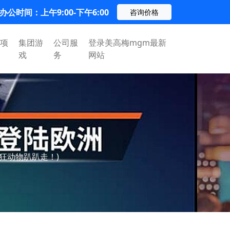
办公时间：上午9:00-下午6:00
咨询价格
项
集团游
公司服
登录美高梅mgm最新
戏
务
网站
狂动物趴趴走！)