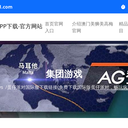
1.com
首页官网
介绍澳门美狮美高梅
精品
入口
官网
目
集团游戏
ws
/
蛋仔派对国际服下载链接(免费下载国际版蛋仔派对，畅玩疯