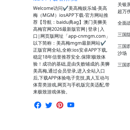
关银
Welcome访问✔美高梅娱乐城-美高
超万
梅（MGM）iosAPP下载-官方网站推
荐【导航：baidu典ag】澳门美狮美
全面
高梅官网2026最新版官网|登录|入
三国
口|网页版网址「app-cnmgm.com」
以下简称：美高梅mgm最新网站✔
三国
正版官网全站,全称:ios安卓APP下载,
沙场
稳定18年信誉推荐安全.保障!极致体
验！成功的基础,是由失败铺成的.美狮
三国
美高梅,通过会员登录,进入全站入口
后,下载APP体验电子竞技,真人互动与
体育类游戏,网页与手机版完美适配,带
来极致游戏体验。