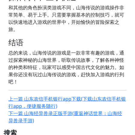
和其他的角色扮演类游戏不同，山海传说的游戏操作非
常简单、易于上手。只需要掌握基本的控制技巧，就可
以快速地进入游戏的世界中，开始愉快的冒险探索之
旅。
结语
总的来说，山海传说的游戏是一款非常有趣的游戏，通
过探索神秘的山海世界，听取传说故事，了解各种神怪
的种类和特征，玩家可以感受中国古代文化的魅力。如
果你还没有玩过山海传说的游戏，赶快加入游戏的行列
吧！
上一篇
山东农信手机银行app下载(下载山东农信手机银
行app，便捷服务随行)
下一篇
山海经异兽录正版手游(重返神话世界：山海经
异兽录手游)
搜索