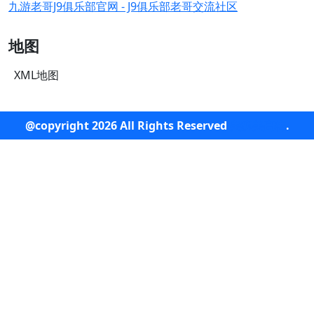
九游老哥J9俱乐部官网 - J9俱乐部老哥交流社区
地图
XML地图
@copyright 2026 All Rights Reserved
美狮美高梅
.