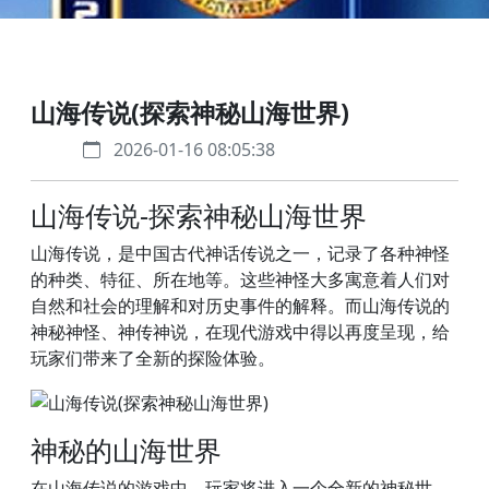
山海传说(探索神秘山海世界)
2026-01-16 08:05:38
山海传说-探索神秘山海世界
山海传说，是中国古代神话传说之一，记录了各种神怪
的种类、特征、所在地等。这些神怪大多寓意着人们对
自然和社会的理解和对历史事件的解释。而山海传说的
神秘神怪、神传神说，在现代游戏中得以再度呈现，给
玩家们带来了全新的探险体验。
神秘的山海世界
在山海传说的游戏中，玩家将进入一个全新的神秘世