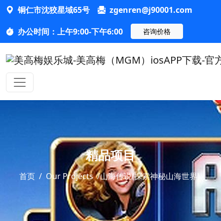
铜仁市沈狡星域65号
zgenren@j90001.com
办公时间：上午9:00-下午6:00
咨询价格
精品项目
首页
/
Our Projects
/
山海传说(探索神秘山海世界)