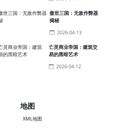
傲世三国：无敌作弊器
揭秘
2026-04-13
亡灵商业帝国：建筑交
易的黑暗艺术
2026-04-12
地图
XML地图