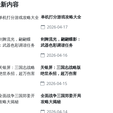
最新内容
单机打分游戏攻略大全
2026-04-17
剑舞流光，翩翩蝶影：
武器色彩调谐任务
2026-04-16
关银屏：三国志战略版
绝世杀招，超万伤害
2026-04-15
全面战争三国郑姜开局
攻略大揭秘
2026-04-14