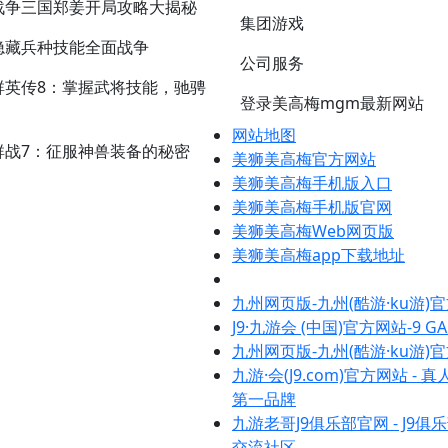
战争三国郑姜开局攻略大揭秘
集团游戏
隐藏兵种技能全面战争
公司服务
群英传8：掌握武将技能，驰骋
登录美高梅mgm最新网站
网站地图
群战7：征服神兽装备的秘密
美狮美高梅官方网站
美狮美高梅手机版入口
美狮美高梅手机版官网
美狮美高梅Web网页版
美狮美高梅app下载地址
九州网页版-九州(酷游·ku游)
J9·九游会 (中国)官方网站-9 GA
九州网页版-九州(酷游·ku游)
九游·会(J9.com)官方网站 - 
第一品牌
九游老哥J9俱乐部官网 - J9俱
交流社区