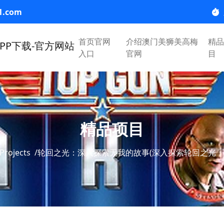
1.com
首页官网
介绍澳门美狮美高梅
精品
入口
官网
目
精品项目
Projects
/
轮回之光：深入探索无我的故事(深入探索轮回之光：